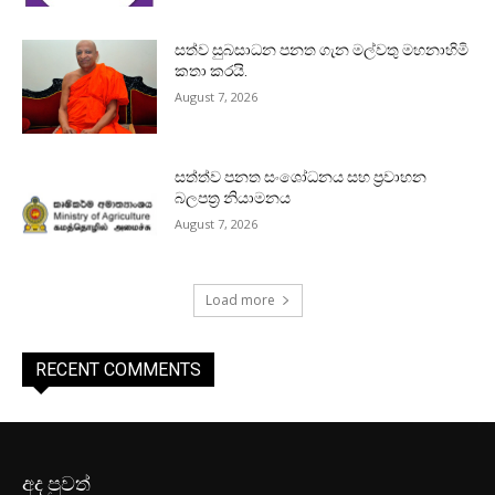
සත්ව සුබසාධන පනත ගැන මල්වතු මහනාහිමි
කතා කරයි.
August 7, 2026
සත්ත්ව පනත සංශෝධනය සහ ප්‍රවාහන
බලපත්‍ර නියාමනය
August 7, 2026
Load more
RECENT COMMENTS
අද පුවත්