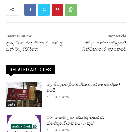
Previous article
Next article
උදේ වරෙන්තු නිකුත් වූ නාමල්
හිටපු නාවික හමුදාපති
දැන් මාලදිවයිනේ
බන්ධනාගාර ගතකෙරේ
RELATED ARTICLES
මැගසින්,කුරුවිට බන්ධනාගාර නොසන්සුන්
වෙයි
August 7, 2026
දේශීය
ශ්‍රී ලංකාවේ ඉස්ලාමීය බැංකුකරණ
ක්ෂේත්‍රයේ‘දශකයේ බැංකුව’
August 7, 2026