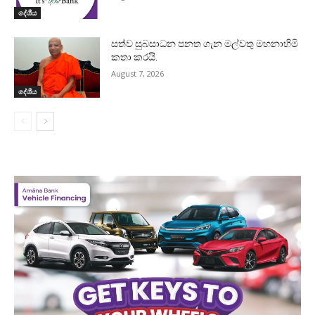
දේශීය
සත්ව සුබසාධන පනත ගැන මල්වතු මහනාහිමි
කතා කරයි.
August 7, 2026
දේශීය