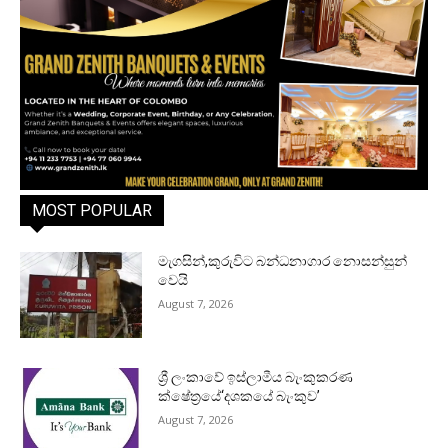
MOST POPULAR
මැගසින්,කුරුවිට බන්ධනාගාර නොසන්සුන්
වෙයි
August 7, 2026
ශ්‍රී ලංකාවේ ඉස්ලාමීය බැංකුකරණ
ක්ෂේත්‍රයේ‘දශකයේ බැංකුව’
August 7, 2026