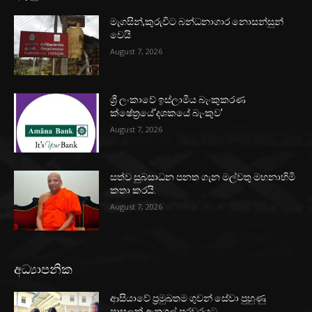
මැගසින්,කුරුවිට බන්ධනාගාර නොසන්සුන්
වෙයි
August 7, 2026
ශ්‍රී ලංකාවේ ඉස්ලාමීය බැංකුකරණ
ක්ෂේත්‍රයේ‘දශකයේ බැංකුව’
August 7, 2026
සත්ව සුබසාධන පනත ගැන මල්වතු මහනාහිමි
කතා කරයි.
August 7, 2026
අධ්‍යාපනික
ආසියාවේ ප්‍රමුඛතම ගුවන් සේවා පුහුණු
පාසලක් ඇතුගල් පුරවරයට