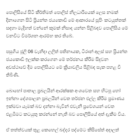
පොලිසියේ සිටි කීර්තිමත් පොලිස් නිලධාරියෙක් ලෙස නමක්
දිනාගෙන සිටි ප්‍රියන්ත ජයකොඩි මේ ආකාරයේ සූපිං කටයුත්තක්
සඳහා මැදිහත් වන්නේ කුමක් නිසාද යන්න පිළිබඳව පොලිසිය මේ
වනවිට විමර්ශන ආරම්භ කර තිබේ.
පසුගිය ජූලි 06 වැනිදා ලලිත් පතිනායක, ටිරාන් අලස් සහ ප්‍රියන්ත
ජයකොඩි ඉලක්ක කරගෙන මේ තර්ජනය කිරීම සිදුවන
අවස්ථාවේ දීම පොලිසියට මේ ක්‍රියාවලිය පිළිබඳ සැක පහළ වී
තිබිණි.
බොහෝ පාතාල ප්‍රබලයින් ආරක්ෂක අංශවෙත සහ හිටපු හෝ
ඉන්නා දේශපාලන ප්‍රබලයින් වෙත තර්ජන එල්ල කිරීම ප්‍රමාණය
ඉක්මවා යෑමක් බව දන්නා බැවින් එවැනි ප්‍රවේශයන් වෙත
එළඹීමට කටයුතු කරන්නේ නැති බව පොලිසියේ අත් දැකීම විය.
ඒ තත්ත්වයක් තුළ කෙහෙල් බද්දර පද්මේට කිසිසේත් අදාලත්