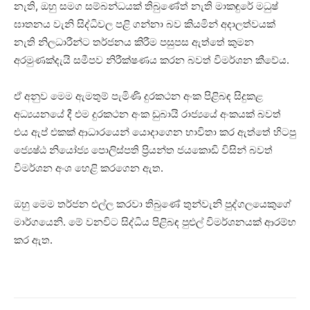
නැති, ඔහු සමග සම්බන්ධයක් තිබුණේත් නැති මාකඳුරේ මධුෂ්
ඝාතනය වැනි සිද්ධිවල පළි ගන්නා බව කියමින් අදාලත්වයක්
නැති නිලධාරීන්ට තර්ජනය කිරීම පසුපස ඇත්තේ කුමන
අරමුණක්දැයි සමීපව නිරීක්ෂණය කරන බවත් විමර්ශන කීවේය.
ඒ අනුව මෙම ඇමතුම් පැමිණි දුරකථන අංක පිළිබඳ සිදුකළ
අධ්‍යයනයේ දී එම දුරකථන අංක ඩුබායි රාජ්‍යයේ අංකයක් බවත්
එය ඇප් එකක් ආධාරයෙන් යොදාගෙන භාවිතා කර ඇත්තේ හිටපු
ජ්‍යෙෂ්ඨ නියෝජ්‍ය පොලිස්පති ප්‍රියන්ත ජයකොඩි විසින් බවත්
විමර්ශන අංශ හෙළි කරගෙන ඇත.
ඔහු මෙම තර්ජන එල්ල කරවා තිබුණේ තුන්වැනි පුද්ගලයෙකුගේ
මාර්ගයෙනි. මේ වනවිට සිද්ධිය පිළිබඳ පුළුල් විමර්ශනයක් ආරම්භ
කර ඇත.