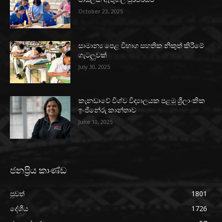
October 23, 2025
සාමාන්‍ය පෙළ විභාග සහතික නිකුත් කිරීමේ
ගැටලුවක්
July 30, 2025
කැනඩාවේ විශ්ව විද්‍යාලයක පළමු ශ්‍රීලාංකික
ඉංජිනේරු කාන්තාව
June 10, 2025
ජනප්‍රිය කාණ්ඩ
පුවත්
1801
දේශීය
1726