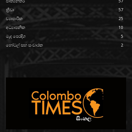
ජාත්‍යන්තර
57
ක්‍රීඩා
57
ව්‍යාපාරික
25
අධ්‍යාපනික
10
මැද පෙරදිග
5
හෝටල් සහ සංචාරක
2