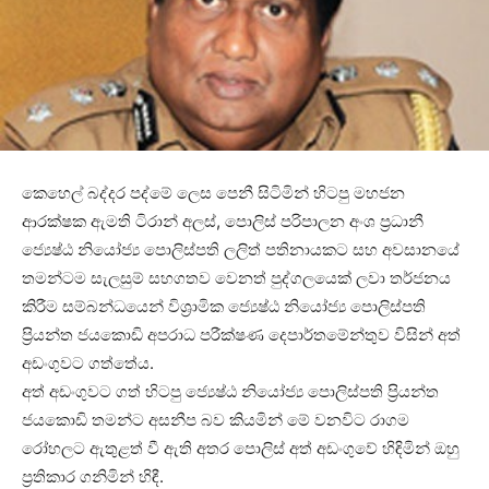
කෙහෙල් බද්දර පද්මේ ලෙස පෙනී සිටිමින් හිටපු මහජන
ආරක්ෂක ඇමති ටිරාන් අලස්, පොලිස් පරිපාලන අංශ ප්‍රධානී
ජ්‍යෙෂ්ඨ නියෝජ්‍ය පොලිස්පති ලලිත් පතිනායකට සහ අවසානයේ
තමන්ටම සැලසුම් සහගතව වෙනත් පුද්ගලයෙක් ලවා තර්ජනය
කිරීම සම්බන්ධයෙන් විශ්‍රාමික ජ්‍යෙෂ්ඨ නියෝජ්‍ය පොලිස්පති
ප්‍රියන්ත ජයකොඩි අපරාධ පරීක්ෂණ දෙපාර්තමේන්තුව විසින් අත්
අඩංගුවට ගත්තේය.
අත් අඩංගුවට ගත් හිටපු ජ්‍යෙෂ්ඨ නියෝජ්‍ය පොලිස්පති ප්‍රියන්ත
ජයකොඩි තමන්ට අසනීප බව කියමින් මේ වනවිට රාගම
රෝහලට ඇතුළත් වී ඇති අතර පොලිස් අත් අඩංගුවේ හිඳිමින් ඔහු
ප්‍රතිකාර ගනිමින් හිඳී.