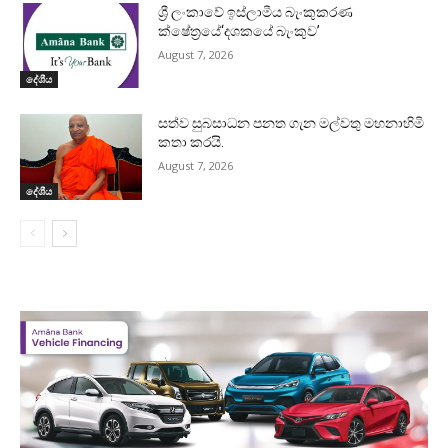
ශ්‍රී ලංකාවේ ඉස්ලාමීය බැංකුකරණ
ක්ෂේත්‍රයේ‘දශකයේ බැංකුව’
August 7, 2026
දේශීය
සත්ව සුබසාධන පනත ගැන මල්වතු මහනාහිමි
කතා කරයි.
August 7, 2026
දේශීය