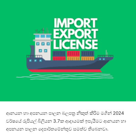
ආනයන හා අපනයන පාලන බලපත්‍ර නිකුත් කිරිම මගින් 2024
වර්ෂයේ රුපියල් බිලියන 3.7ක ආදායමක් ඉපැයීමට ආනයන හා
අපනයන පාලන දෙපාර්තමේන්තුව සමත්ව තිබෙනවා.