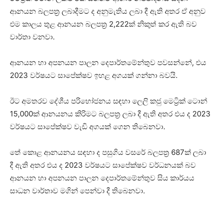
ආනයන බලපත්‍ර ලබාදීමට ද අනුමැතිය ලබා දී ඇති අතර ඒ අනුව
එම කාලය තුළ ආනයන බලපත්‍ර 2,222ක් නිකුත් කර ඇති බව
වාර්තා වනවා.
ආනයන හා අපනයන පාලන දෙපාර්තමේන්තුව පවසන්නේ, එය
2023 වර්ෂයට සාපේක්ෂව ඉහළ අගයක් ගන්නා බවයි.
ඊට අමතරව දේශීය පරිභෝජනය සඳහා ලෙලි කජු මෙට්‍රික් ටොන්
15,000ක් ආනයනය කිරිමට බලපත්‍ර ලබා දී ඇති අතර එය ද 2023
වර්ෂයට සාපේක්ෂව වැඩි අගයක් ගෙන තිබෙනවා.
තේ කොළ ආනයනය සඳහා ද පසුගිය වසරේ බලපත්‍ර 687ක් ලබා
දී ඇති අතර එය ද 2023 වර්ෂයට සාපේක්ෂව වර්ධනයක් බව
ආනයන හා අපනයන පාලන දෙපාර්තමේන්තුව සිය කාර්යය
සාධන වාර්තාව මගින් පෙන්වා දී තිබෙනවා.