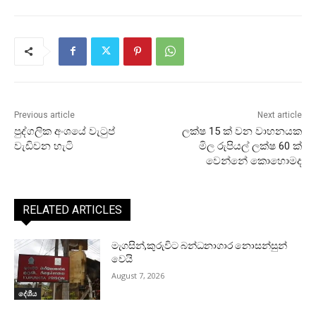
Previous article
Next article
පුද්ගලික අංශයේ වැටුප්
ලක්ෂ 15 ක් වන වාහනයක
වැඩිවන හැටි
මිල රුපියල් ලක්ෂ 60 ක්
වෙන්නේ කොහොමද
RELATED ARTICLES
මැගසින්,කුරුවිට බන්ධනාගාර නොසන්සුන්
වෙයි
August 7, 2026
දේශීය