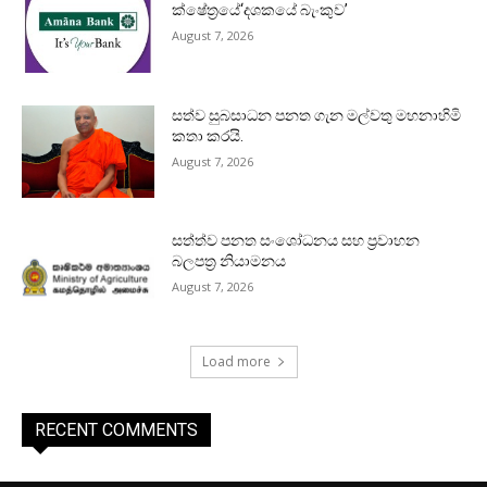
ක්ෂේත්‍රයේ‘දශකයේ බැංකුව’
August 7, 2026
සත්ව සුබසාධන පනත ගැන මල්වතු මහනාහිමි
කතා කරයි.
August 7, 2026
සත්ත්ව පනත සංශෝධනය සහ ප්‍රවාහන
බලපත්‍ර නියාමනය
August 7, 2026
Load more
RECENT COMMENTS