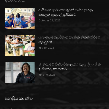
ආසියාවේ ප්‍රමුඛතම ගුවන් සේවා පුහුණු
පාසලක් ඇතුගල් පුරවරයට
October 23, 2025
සාමාන්‍ය පෙළ විභාග සහතික නිකුත් කිරීමේ
ගැටලුවක්
July 30, 2025
කැනඩාවේ විශ්ව විද්‍යාලයක පළමු ශ්‍රීලාංකික
ඉංජිනේරු කාන්තාව
June 10, 2025
ජනප්‍රිය කාණ්ඩ