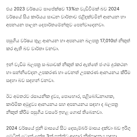
එය 2023 වර්ෂයට සාපේක්ෂව 13%ක වැඩිවීමක් බව 2024
වර්ෂයේ සිය කාර්යය සාධන වාර්තාව එළිදක්වමින් ආනයන හා
අපනයන පාලන දෙපාර්තමේන්තුව පෙන්වාදෙනවා.
පසුගිය වර්ෂය තුළ ආනයන හා අපනයන බලපත්‍ර 17,010ක් නිකුත්
කර ඇති බව වාර්තා වනවා.
ඉන් වැඩිම බලපත්‍ර සංඛ්‍යාවක් නිකුත් කර ඇත්තේ ජංගම දුරකථන
හා සන්නිවේදන උපකරණ හා වෙනත් උපකරණ ආනයනය කිරීම
සඳහා බව සඳහන් වනවා.
ඊට අමතරව රසායනික ද්‍රව්‍ය, පොහොර, පළිබෝධනාශක,
කාර්මික අමුද්‍රව්‍ය ආනයනය සහ අපනයනය සඳහා ද බලපත්‍ර
නිකුත් කිරීම පසුගිය වසරේ ඉහළ ගොස් තිබෙනවා.
2024 වර්ෂයේ ජුනි මාසයේ සිට දෙසැම්බර් මාසය දක්වා බඩ ඉරිගු
මෙට්‍රික් ටොන් ලක්ෂ 3ක් සත්ත්ව ආහාර නිෂ්පාදනය සඳහා