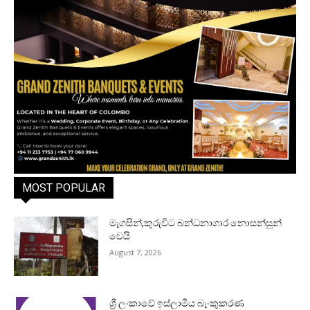
MOST POPULAR
මැගසින්,කුරුවිට බන්ධනාගාර නොසන්සුන්
වෙයි
August 7, 2026
ශ්‍රී ලංකාවේ ඉස්ලාමීය බැංකුකරණ