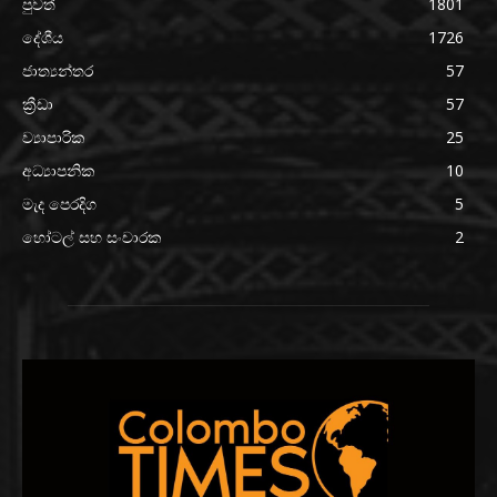
පුවත්
1801
දේශීය
1726
ජාත්‍යන්තර
57
ක්‍රීඩා
57
ව්‍යාපාරික
25
අධ්‍යාපනික
10
මැද පෙරදිග
5
හෝටල් සහ සංචාරක
2