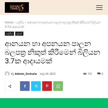
දේශීය
මැද පෙරදිග
Home
දේශීය
ආනයන හා අපනයන පාලන බලපත්‍ර නිකුත් කිරීමෙන් බිලියන
ජාත්‍යන්තර
3.7ක ආදායමක්
ව්‍යාපාරික
දේශීය
පුවත්
අධ්‍යාපනික
ආනයන හා අපනයන පාලන
හෝටල් සහ සංචාරක
බලපත්‍ර නිකුත් කිරීමෙන් බිලියන
ක්‍රීඩා
3.7ක ආදායමක්
English
தமிழ்
By
Admin_Sinhala
July 24, 2025
151
0