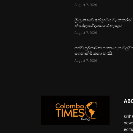
August 7, 2026
ශ්‍රී ලංකාවේ ඉස්ලාමීය බැංකුකරණ
ක්ෂේත්‍රයේ‘දශකයේ බැංකුව’
August 7, 2026
සත්ව සුබසාධන පනත ගැන මල්වත
මහනාහිමි කතා කරයි.
August 7, 2026
AB
sinh
news
edit