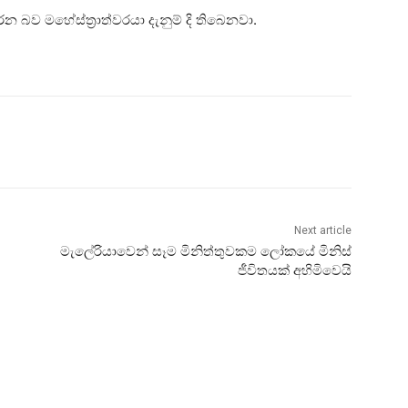
න බව මහේස්ත්‍රාත්වරයා දැනුම් දි තිබෙනවා.
Next article
මැලේරියාවෙන් සෑම මිනිත්තුවකම ලෝකයේ මිනිස්
ජීවිතයක් අහිමිවෙයි