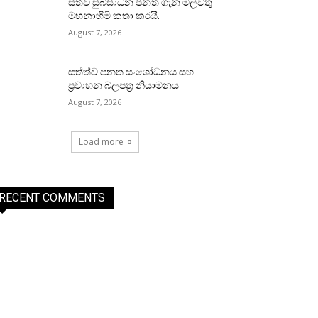
සත්ව සුබසාධන පනත ගැන මල්වතු
මහනාහිමි කතා කරයි.
August 7, 2026
සත්ත්ව පනත සංශෝධනය සහ
ප්‍රවාහන බලපත්‍ර නියාමනය
August 7, 2026
Load more
RECENT COMMENTS