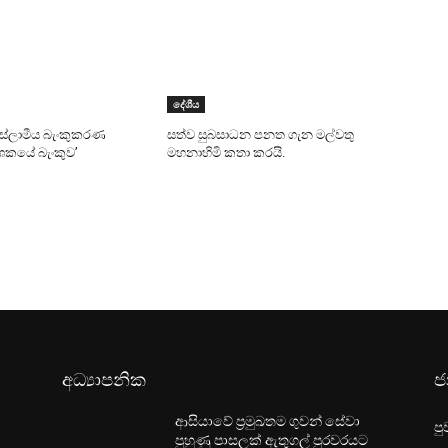
දේශීය
 ඉස්ලාමීය බැංකුකරණ
සත්ව සුබසාධන පනත ගැන මල්වතු
දශකයේ බැංකුව’
මහනාහිමි කතා කරයි.
අධ්‍යාපනික
ජ
ආසියාවේ ප්‍රමුඛතම ගුවන් සේවා
පු
පුහුණු පාසලක් ඇතුගල් පුරවරයට