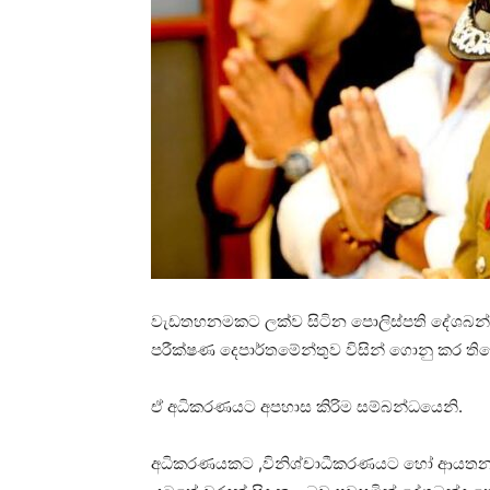
වැඩතහනමකට ලක්ව සිටින පොලිස්පති දේශබන්
පරීක්ෂණ දෙපාර්තමේන්තුව විසින් ගොනු කර ති
ඒ අධිකරණයට අපහාස කිරිම සම්බන්ධයෙනි.
අධිකරණයකට ,විනිශ්චාධීකරණයට හෝ ආයතනය