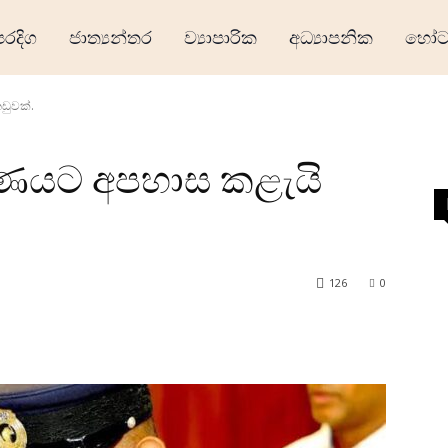
ෙරදිග
ජාත්‍යන්තර
ව්‍යාපාරික
අධ්‍යාපනික
හෝටල
ඩුවක්.
රණයට අපහාස කළැයි
126
0