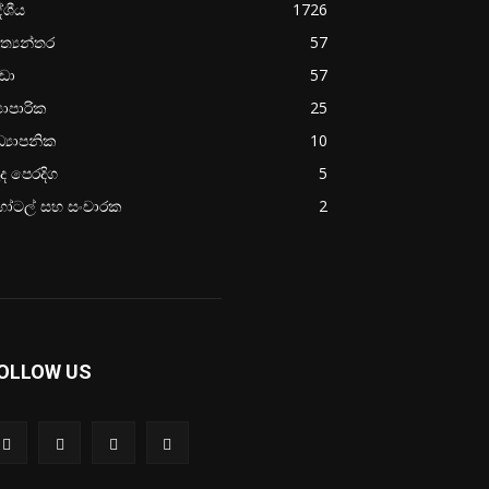
ේශීය
1726
ත්‍යන්තර
57
රීඩා
57
‍යාපාරික
25
්‍යාපනික
10
ද පෙරදිග
5
ෝටල් සහ සංචාරක
2
OLLOW US