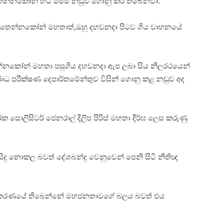
ු තෙන්නකෝන් හට මෙම නඩුව ගොනු කර තිබෙනවා.
 තෙන්නකෝන් මහතාත්,ඔහු දහවනදා පිටව ගිය වාහනයේ
තෙන්නකෝන් මහතා පසුගිය දහවනදා ඇප ලබා සිය නිලරථයෙන්
ාධ පරීක්ෂණ දෙපාර්තමේන්තුව විසින් ගොනු කළ නඩුව අද
 සොලිසිටර් ජෙනරාල් දිලිප පිරිස් මහතා දීර්ඝ ලෙස කරුණු
සිදු නොකල බවත් දේශබන්දු වෙනුවෙන් පෙනි සිටි නීතිඥ
ේ අධිකරණයේ තිබෙන්නේ මහජනතාවගේ බලය බවත් එය