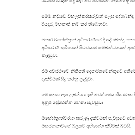
යටතේ වරදක් සිදු කළ බව පවසමින් දේශබන්ද
මෙම නඩුවේ වඟඋත්තරකරුවන් ලෙස දේශබන්දු
රියදුරු මහතාත් නම් කර තිබෙනවා.
මාතර මහේස්ත්‍රාත් අධිකරණයේ දි දේශබන්දු 
අධිකරණ භුමියෙන් පිටවයාම සම්බන්ධයෙන් අපර
කැඳවුවා.
එම අවස්ථාවේ නිතිපති දෙපාර්තමේන්තුවේ අතිරේක
දැක්විමක් සිදු කරනු ලැබුවා.
මේ සඳහා ඇප ලබාදිය හැකි බවත්මෙය හිතාමතා 
අනුජ ප්‍රේමරත්න මහතා පැවසුවා
මහේස්ත්‍රාත්වරයා කරුණු දක්වමින් පැවසුව
මහජනතාවගේ බලයට අභියෝග කිරිමක් බවයි.