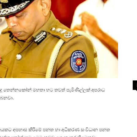
දු තෙන්නකෝන් මහතා හට තවත් පැමිණිල්ලක් අපරාධ
බෙනවා.
කට අපහාස කිරිමේ පනත හා අධිකරණ සංවිධාන පනත