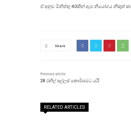
ඒ අනුව මිනිත්තු 40කින් ඇප නියෝගය නිකුත් කර
Share
Previous article
28 රනිල් අල්ලස් කොමිසමට යයි
RELATED ARTICLES