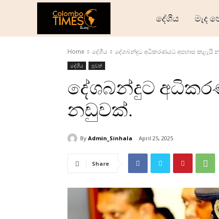
දේශීය
මැද ප
Home
දේශීය
දේශබන්දුට අධිකරණයට අපහාස කළැයි න
දේශීය
පුවත්
දේශබන්දුට අධික
නඩුවක්.
By
Admin_Sinhala
April 25, 2025
Share