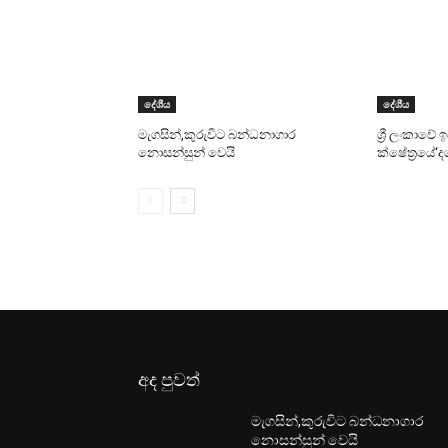
දේශීය
දේශීය
මැගසින්,කුරුවිට බන්ධනාගාර
ශ්‍රී ලංකාවේ
නොසන්සුන් වෙයි
ක්ෂේත්‍රයේ‘
අද පුවත්
මැගසින්,කුරුවිට බන්ධනාගාර
නොසන්සුන් වෙයි