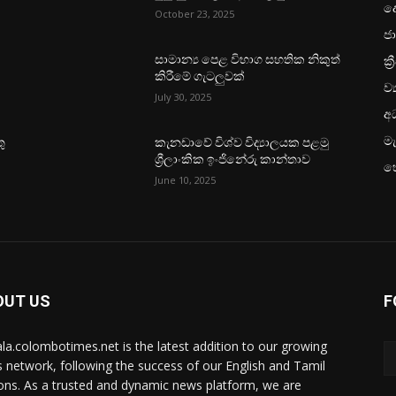
ද
October 23, 2025
ජා
ක්‍
සාමාන්‍ය පෙළ විභාග සහතික නිකුත්
කිරීමේ ගැටලුවක්
ව්
July 30, 2025
අධ
මැ
ු
කැනඩාවේ විශ්ව විද්‍යාලයක පළමු
ශ්‍රීලාංකික ඉංජිනේරු කාන්තාව
හ
June 10, 2025
OUT US
F
ala.colombotimes.net is the latest addition to our growing
 network, following the success of our English and Tamil
ions. As a trusted and dynamic news platform, we are