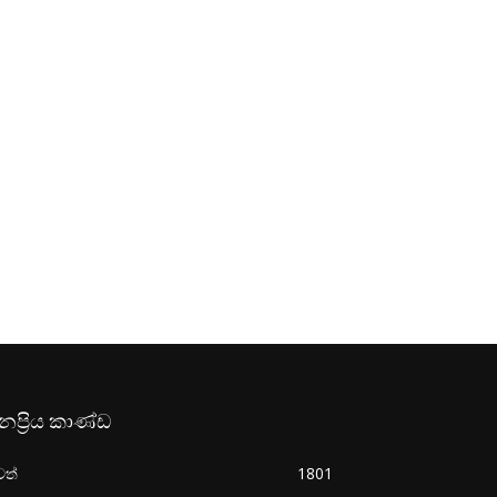
නප්‍රිය කාණ්ඩ
වත්
1801