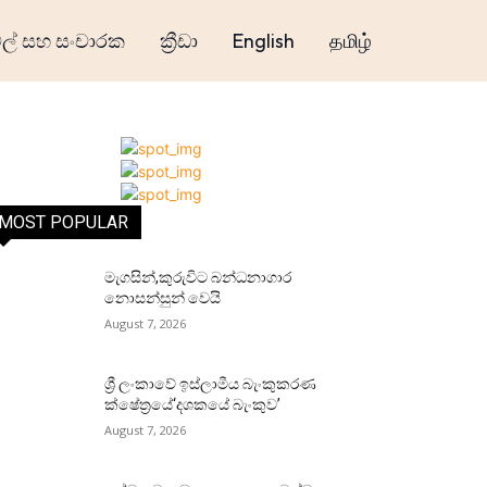
් සහ සංචාරක
ක්‍රීඩා
English
தமிழ்
MOST POPULAR
මැගසින්,කුරුවිට බන්ධනාගාර
නොසන්සුන් වෙයි
August 7, 2026
ශ්‍රී ලංකාවේ ඉස්ලාමීය බැංකුකරණ
ක්ෂේත්‍රයේ‘දශකයේ බැංකුව’
August 7, 2026