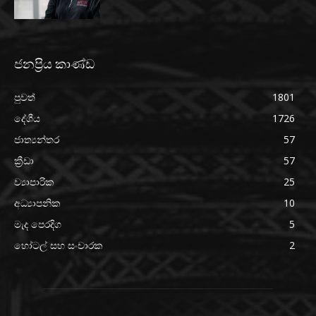
ජනප්‍රිය කාණ්ඩ
පුවත්
1801
දේශීය
1726
ජාත්‍යන්තර
57
ක්‍රීඩා
57
ව්‍යාපාරික
25
අධ්‍යාපනික
10
මැද පෙරදිග
5
හෝටල් සහ සංචාරක
2