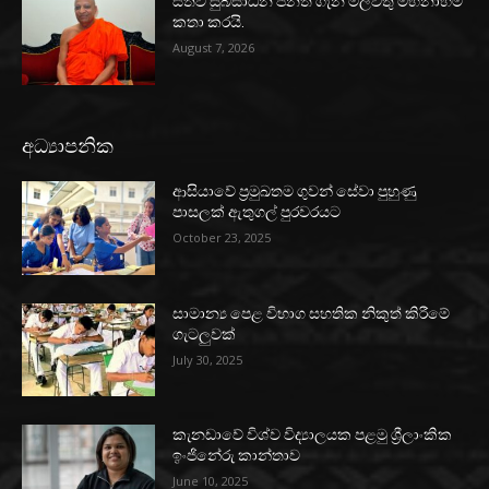
සත්ව සුබසාධන පනත ගැන මල්වතු මහනාහිමි
කතා කරයි.
August 7, 2026
අධ්‍යාපනික
ආසියාවේ ප්‍රමුඛතම ගුවන් සේවා පුහුණු
පාසලක් ඇතුගල් පුරවරයට
October 23, 2025
සාමාන්‍ය පෙළ විභාග සහතික නිකුත් කිරීමේ
ගැටලුවක්
July 30, 2025
කැනඩාවේ විශ්ව විද්‍යාලයක පළමු ශ්‍රීලාංකික
ඉංජිනේරු කාන්තාව
June 10, 2025