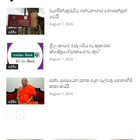
මැගසින්,කුරුවිට බන්ධනාගාර නොසන්සුන්
වෙයි
August 7, 2026
දේශීය
ශ්‍රී ලංකාවේ ඉස්ලාමීය බැංකුකරණ
ක්ෂේත්‍රයේ‘දශකයේ බැංකුව’
August 7, 2026
දේශීය
සත්ව සුබසාධන පනත ගැන මල්වතු මහනාහිමි
කතා කරයි.
August 7, 2026
දේශීය