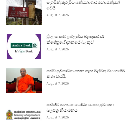
මැගසින්,කුරුවිට බන්ධනාගාර නොසන්සුන්
වෙයි
August 7, 2026
ශ්‍රී ලංකාවේ ඉස්ලාමීය බැංකුකරණ
ක්ෂේත්‍රයේ‘දශකයේ බැංකුව’
August 7, 2026
සත්ව සුබසාධන පනත ගැන මල්වතු මහනාහිමි
කතා කරයි.
August 7, 2026
සත්ත්ව පනත සංශෝධනය සහ ප්‍රවාහන
බලපත්‍ර නියාමනය
August 7, 2026