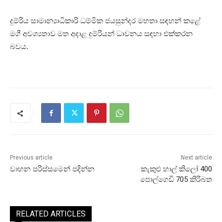
දුම්රිය සාමාන්‍යාධිකාරි ධම්මික ජයසුන්දර මහතා සඳහන් කළේ
මගී අවශ්‍යතාව මත අදාළ දුම්රියන් ධාවනය සඳහා එක්කරන
බවය.
Previous article
Next article
වාහන පරිස්සමෙන් පදින්න
කැකුළු හාල් කිලෝ 400
පොල්ගෙඩි 705 කිරිබත
RELATED ARTICLES