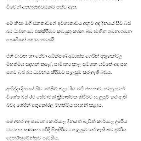
වීමෙන් අපහසුතාවයකට පත්ව ඇත.
මේ නිසා මගී ජනතාවගේ අවශ්‍යතාවය අනුව අද දිනයේ සිට බස්
රථ ධාවනයට එක්කිරීමට කටයුතු කරන බව ජාතික ගමනාගමන
කොමිෂන් සභාව පවසයි.
එහි ධාවන හා සේවා අධීක්ෂණ අධ්‍යක්ෂ ශෙරීන් අතුකෝරල
මහත්මිය සඳහන් කළේ, සාමාන්‍ය කාල සටහන යටතේ අද සහ
හෙට බස් රථ ධාවනය කිරීමට සැලසුම් කර ඇති බවය.
අනිද්දා දිනයේ සිට ගම්බිම් බලා ගිය මගී ජනතාව වෙනුවෙන්
විශේෂ බස් රථ සේවාවක් ක්‍රියාත්මක කිරීමට සැලසුම් කර ඇති
බවද ශෙරීන් අතුකෝරල මහත්මිය සඳහන් කළාය.
මේ අතර අද සාමාන්‍ය කාර්යාල දිනයක් බැවින් කාර්යාල දුම්රිය
ධාවනය සාමාන්‍ය පරිදි සිදුකිරීමට සැලසුම් කර ඇති බව දුම්රිය
දෙපාර්තමේන්තුව පැවසීය.