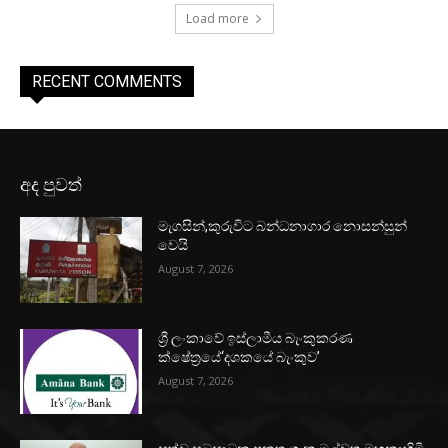
Load more
RECENT COMMENTS
අද පුවත්
මැගසින්,කුරුවිට බන්ධනාගාර නොසන්සුන්
වෙයි
August 7, 2026
ශ්‍රී ලංකාවේ ඉස්ලාමීය බැංකුකරණ
ක්ෂේත්‍රයේ‘දශකයේ බැංකුව’
August 7, 2026