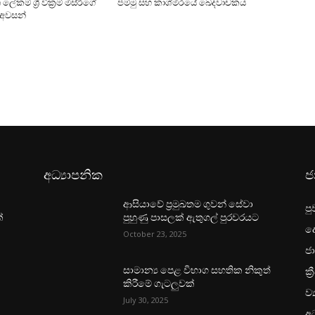
ේකම් ශ්‍රී වික්‍රම් මිස්රිගේ
ජම්මු සහ කාශ්මීරයේ ඛේදවාචකය
 අවසන්
අධ්‍යාපනික
ජ
ආසියාවේ ප්‍රමුඛතම ගුවන් සේවා
පු
්
පුහුණු පාසලක් ඇතුගල් පුරවරයට
ද
October 23, 2025
ජා
ක්‍
සාමාන්‍ය පෙළ විභාග සහතික නිකුත්
කිරීමේ ගැටලුවක්
ව්
July 30, 2025
අධ