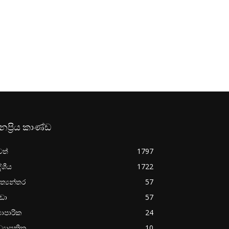
නප්‍රිය කාණ්ඩ
වත්
1797
ේශීය
1722
ත්‍යන්තර
57
රීඩා
57
‍යාපාරික
24
්‍යාපනික
10