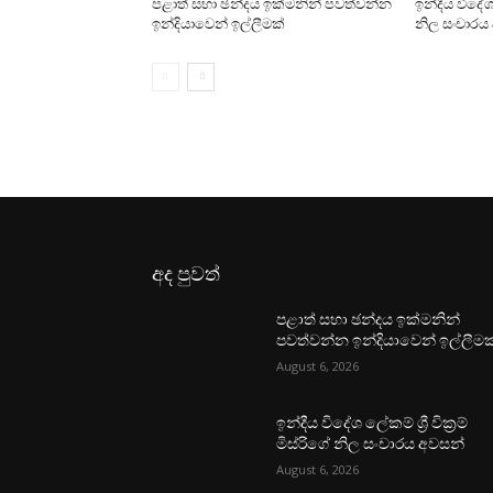
පළාත් සභා ඡන්දය ඉක්මනින් පවත්වන්න
ඉන්දීය විදේශ ල
ඉන්දියාවෙන් ඉල්ලීමක්
නිල සංචාරය
අද පුවත්
පළාත් සභා ඡන්දය ඉක්මනින්
පවත්වන්න ඉන්දියාවෙන් ඉල්ලීමක
August 6, 2026
ඉන්දීය විදේශ ලේකම් ශ්‍රී වික්‍රම්
මිස්රිගේ නිල සංචාරය අවසන්
August 6, 2026