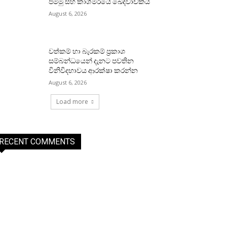
ජම්මු සහ කාශ්මීරයේ ඛේදවාචකය
August 6, 2026
වත්කම් හා බැරකම් ප්‍රකාශ
සම්බන්ධයෙන් දැනට පවතින
විනිවිදභාවය ආරක්ෂා කරන්න
August 6, 2026
Load more
RECENT COMMENTS