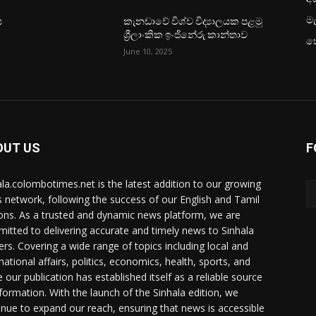
මැ
ය
කැනඩාවේ විශ්ව විද්‍යාලයක පළමු
ශ්‍රීලාංකික ඉංජිනේරු කාන්තාව
හ
June 10, 2025
OUT US
F
ala.colombotimes.net is the latest addition to our growing
 network, following the success of our English and Tamil
ions. As a trusted and dynamic news platform, we are
itted to delivering accurate and timely news to Sinhala
ers. Covering a wide range of topics including local and
national affairs, politics, economics, health, sports, and
 our publication has established itself as a reliable source
nformation. With the launch of the Sinhala edition, we
inue to expand our reach, ensuring that news is accessible