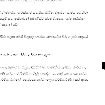
හදිසි තත්ත්වය නැවත ක්‍රියාත්මක කර ඇත.
වමින් මහජන ආරක්ෂාව සහතික කිරීම, මහජන සාමය පවත්වා
 සැපයුම් සහ සේවාවන් අඛණ්ඩව පවත්වාගෙන යාම ආරක්ෂා
යේ සඳහන් වේ.
ිරීම සඳහා හදිසි බලතල භාවිත නොකරන බව ගැසට් පත්‍රයේ
‍ය සේවා නම් කිරීම ද දීර්ඝ කර ඇත.
ලය, ආහාර සැපයුම, දිස්ත්‍රික් හා ප්‍රාදේශීය ලේකම් කාර්යාල,
ණ සේවා, වාරිමාර්ග, විදුලි සංදේශ, තැපැල් සහ මාධ්‍ය සේවා,
කාර්මික රක්ෂණ අත්‍යවශ්‍ය සේවා ලෙස වර්ගීකරණය කර ඇත.