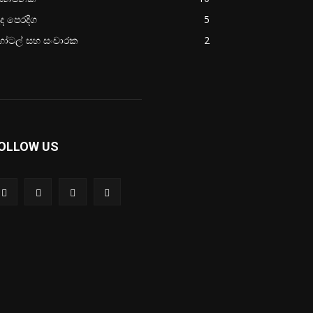
ද පෙරදිග
5
ෝටල් සහ සංචාරක
2
OLLOW US