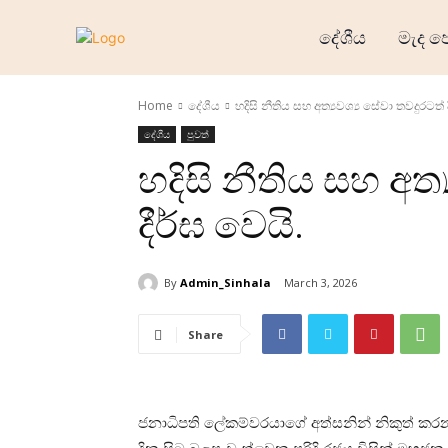
දේශීය
මැද ප
Home
දේශීය
හදිසි නීතිය සහ අත්‍යවශ්‍ය සේවා තවදුරටත් 
දේශීය
පුවත්
හදිසි නීතිය සහ අත්
දීර්ඝ වෙයි.
By
Admin_Sinhala
March 3, 2026
Share
ජනාධිපති ලේකම්වරයාගේ අත්සනින් නිකුත් කරන 