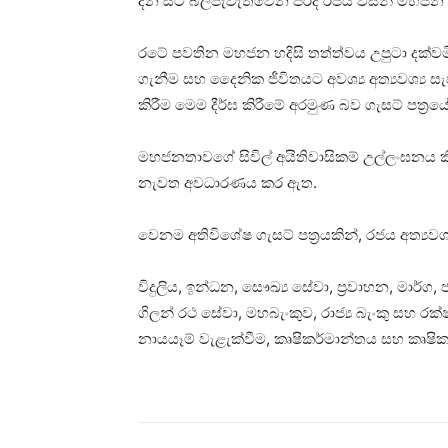
දින සිට බලපැවැත්වෙන පරිදි රජය විසින් මහජන 
රටේ පවතින මහජන හදිසි තත්ත්වය උපුටා දක්
ගැනීම සහ දෛනික ජීවිතයට අවශ්‍ය අත්‍යවශ්‍ය
කිරීම මෙම දීර්ඝ කිරීමේ අරමුණ බව ගැසට් පත්‍ර
මහජනතාවගේ සිවිල් අයිතිවාසිකම් උල්ලංඝනය ක
නැවත අවධාරණය කර ඇත.
වෙනම අතිවිශේෂ ගැසට් පත්‍රයකින්, රජය අත්‍යවශ්
විදුලිය, ඉන්ධන, සෞඛ්‍ය සේවා, ප්‍රවාහන, මාර්ග, ජ
ගිලන් රථ සේවා, මහබැංකුව, රාජ්‍ය බැංකු සහ රක්ෂ
නායයෑම් වැළැක්වීම, කෘෂිකර්මාන්තය සහ කෘෂි