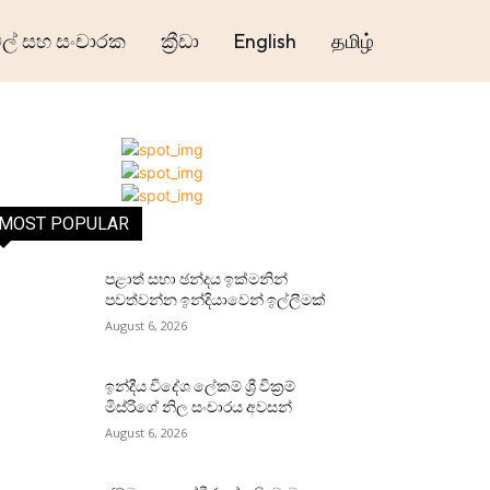
් සහ සංචාරක
ක්‍රීඩා
English
தமிழ்
MOST POPULAR
පළාත් සභා ඡන්දය ඉක්මනින්
පවත්වන්න ඉන්දියාවෙන් ඉල්ලීමක්
August 6, 2026
ඉන්දීය විදේශ ලේකම් ශ්‍රී වික්‍රම්
මිස්රිගේ නිල සංචාරය අවසන්
August 6, 2026