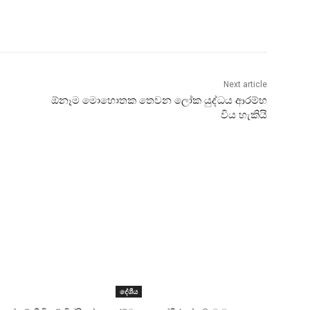
Next article
ඕනෑම මොහොතක තෙවන ලෝක යුද්ධය ආරම්භ
විය හැකියි
දේශීය