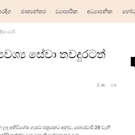
ෙරදිග
ජාත්‍යන්තර
ව්‍යාපාරික
අධ්‍යාපනික
හෝටල
දීර්ඝ වෙයි.
‍යවශ්‍ය සේවා තවදුරටත්
56
0
ලද අතිවිශේෂ ගැසට් පත්‍රයකට අනුව, පෙබරවාරි 28 වැනි