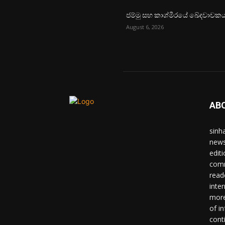
ජම්මු සහ කාශ්මීරයේ ඛේදවාචක
August 6, 2026
AB
sinh
news
edit
comm
read
inter
more
of i
cont