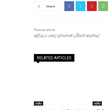
Share
Previous article
බූලිවලට තෙල් දුන්නොත් ලයිසන් කැන්සල්.
RELATED ARTICLES
දේශීය
දේශීය